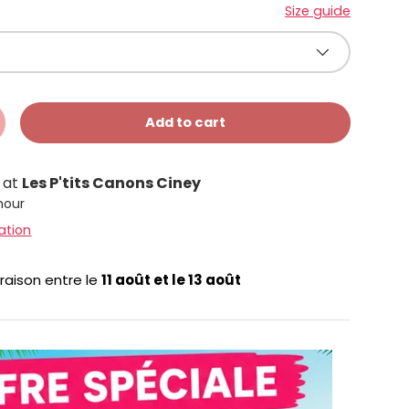
Size guide
Add to cart
e at
Les P'tits Canons Ciney
 hour
ation
vraison entre le
11 août
et le
13 août