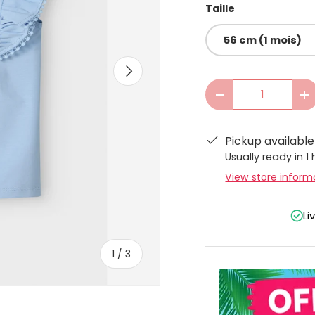
Taille
56 cm (1 mois)
Next
Qty
-
+
Pickup availabl
Usually ready in 1
View store inform
Li
of
1
/
3