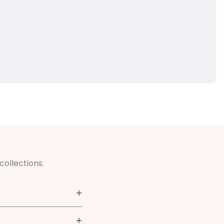
collections.
4 ans. Vous y