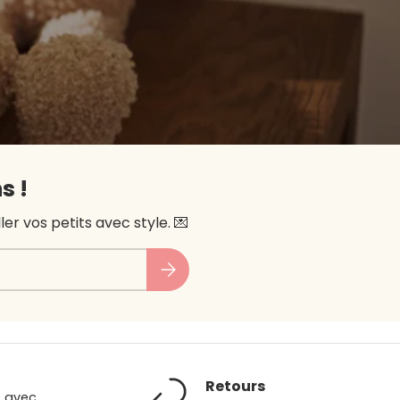
s !
r vos petits avec style. 💌
Subscribe
Retours
s avec