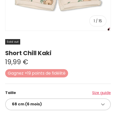
of
1
/
15
Sold out
Short Chill Kaki
19,99 €
Gagnez +19 points de fidélité
Taille
Size guide
68 cm (6 mois)