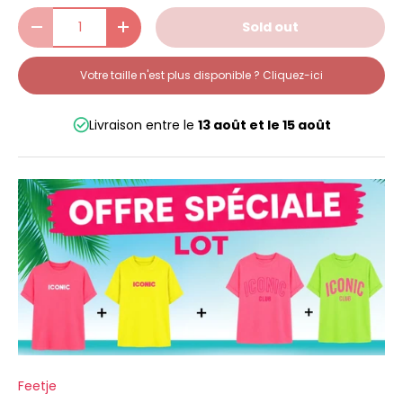
Qty
Sold out
-
+
Votre taille n'est plus disponible ? Cliquez-ici
Livraison entre le
13 août
et le
15 août
Feetje