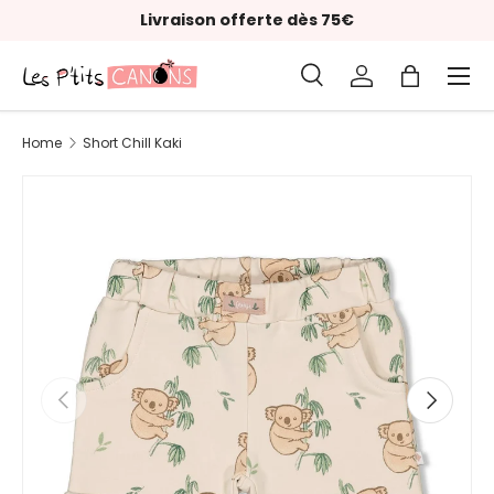
Livraison offerte dès 75€
Skip to content
Menu
Search
Log in
Bag
Search
Product type
All
Home
Short Chill Kaki
Previous
Next