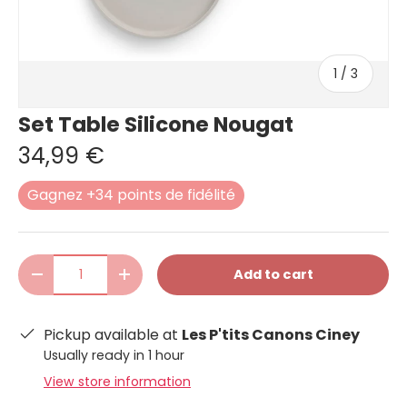
of
1
/
3
Set Table Silicone Nougat
34,99 €
Gagnez +34 points de fidélité
Qty
Add to cart
-
+
Pickup available at
Les P'tits Canons Ciney
Usually ready in 1 hour
View store information