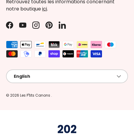
Retrouvez toutes les informations concernant
notre boutique
ici
.
Facebook
YouTube
Instagram
Pinterest
LinkedIn
Payment methods accepted
Language
English
© 2026
Les P'tits Canons
.