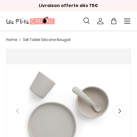
Livraison offerte dès 75€
Skip to content
Menu
Search
Log in
Bag
Search
Product type
All
Home
Set Table Silicone Nougat
Previous
Next