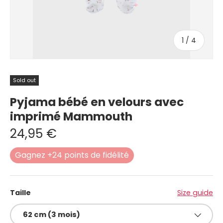
of
1
/
4
Sold out
Pyjama bébé en velours avec
imprimé Mammouth
24,95 €
Gagnez +24 points de fidélité
Taille
Size guide
62 cm (3 mois)