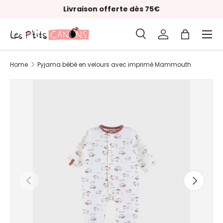
Livraison offerte dès 75€
Skip to content
Menu
Search
Log in
Bag
Search
Product type
All
Home
Pyjama bébé en velours avec imprimé Mammouth
Previous
Next