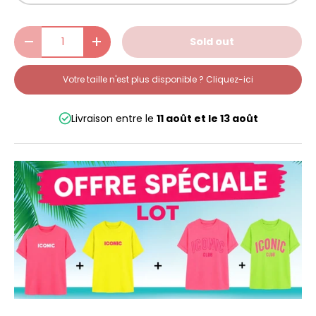
Qty
Sold out
-
+
Votre taille n'est plus disponible ? Cliquez-ici
Livraison entre le
11 août
et le
13 août