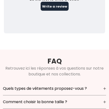
FAQ
Retrouvez ici les réponses à vos questions sur notre
boutique et nos collections.
Quels types de vêtements proposez-vous ?
Notre boutique propose une large gamme de
Comment choisir la bonne taille ?
vêtements pour enfants de 0 à 14 ans. Vous y