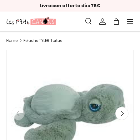
Livraison offerte dès 75€
Skip to content
Menu
Search
Log in
Bag
Search
Product type
All
Home
Peluche TYLER Tortue
Previous
Next