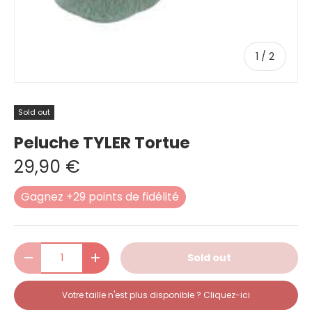
of
1
/
2
Sold out
Peluche TYLER Tortue
29,90 €
Gagnez +29 points de fidélité
Qty
Sold out
-
+
Votre taille n'est plus disponible ? Cliquez-ici