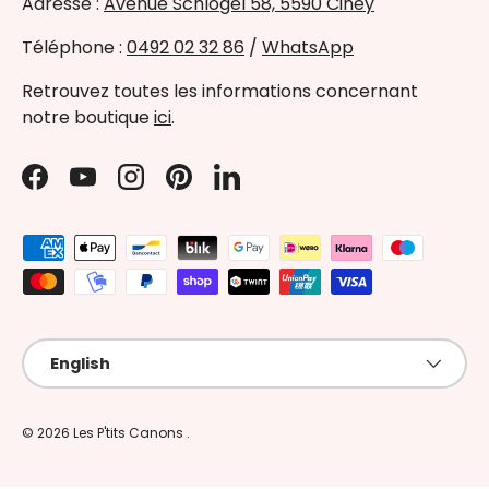
Adresse :
Avenue Schlögel 58, 5590 Ciney
Téléphone :
0492 02 32 86
/
WhatsApp
Retrouvez toutes les informations concernant
notre boutique
ici
.
Facebook
YouTube
Instagram
Pinterest
LinkedIn
Payment methods accepted
Language
English
© 2026
Les P'tits Canons
.