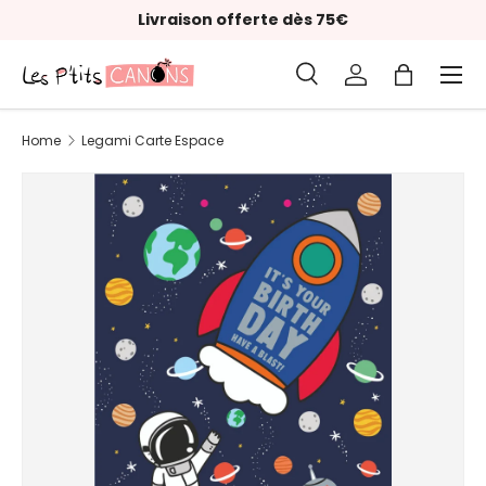
Livraison offerte dès 75€
Skip to content
Menu
Search
Log in
Bag
Search
Product type
All
Home
Legami Carte Espace