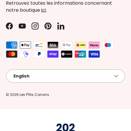
Retrouvez toutes les informations concernant
notre boutique
ici
.
Facebook
YouTube
Instagram
Pinterest
LinkedIn
Payment methods accepted
Language
English
© 2026
Les P'tits Canons
.