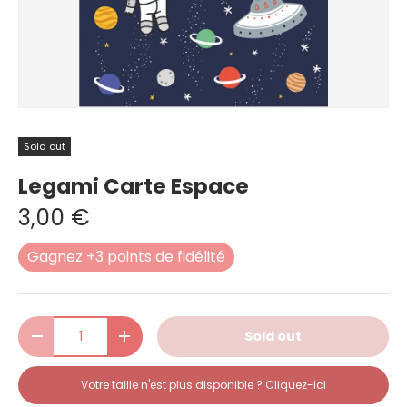
Sold out
Legami Carte Espace
3,00 €
Gagnez +3 points de fidélité
Qty
Sold out
-
+
Votre taille n'est plus disponible ? Cliquez-ici