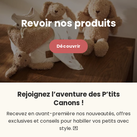
haute température.
Pay, Google Pay et Klarna
Toutes les transactions sont sécurisées.
Revoir nos produits
Découvrir
Rejoignez l’aventure des P’tits
Canons !
Recevez en avant-première nos nouveautés, offres
exclusives et conseils pour habiller vos petits avec
style. 💌