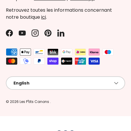
Retrouvez toutes les informations concernant
notre boutique
ici
.
Facebook
YouTube
Instagram
Pinterest
LinkedIn
Payment methods accepted
Language
English
© 2026
Les P'tits Canons
.