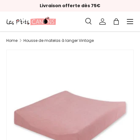
Livraison offerte dès 75€
Skip to content
Menu
Search
Log in
Bag
Search
Product type
All
Home
Housse de matelas à langer Vintage