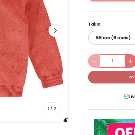
Taille
Next
68 cm (6 mois)
Qty
-
+
Vot
Li
of
1
/
2