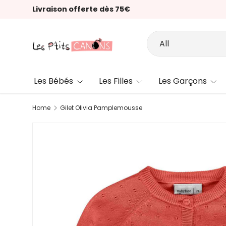
Livraison offerte dès 75€
Skip to content
Search
Product type
All
Les Bébés
Les Filles
Les Garçons
Home
Gilet Olivia Pamplemousse