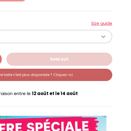
Size guide
Sold out
re taille n'est plus disponible ? Cliquez-ici
vraison entre le
12 août
et le
14 août