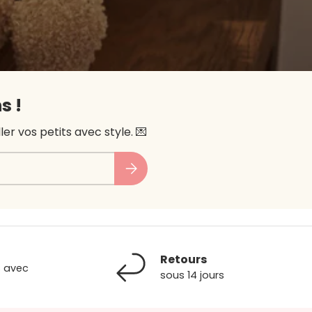
s !
r vos petits avec style. 💌
Subscribe
Retours
s avec
sous 14 jours