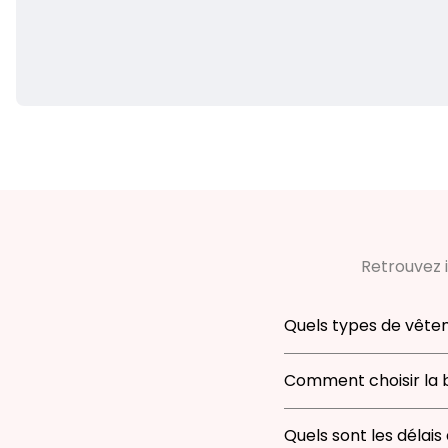
Retrouvez i
Quels types de vête
Notre boutique prop
Comment choisir la b
trouverez des t-shirt
confort, style et prat
Pour choisir la taille
Quels sont les délais 
vêtements sont conçu