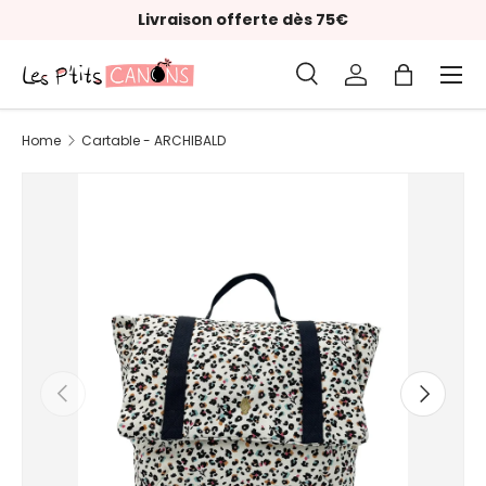
Livraison offerte dès 75€
Skip to content
Menu
Search
Log in
Bag
Search
Product type
All
Home
Cartable - ARCHIBALD
Previous
Next