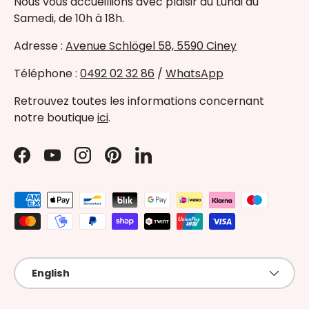
Nous vous accueillions avec plaisir du Lundi au
Samedi, de 10h à 18h.
Adresse :
Avenue Schlögel 58, 5590 Ciney
Téléphone :
0492 02 32 86
/
WhatsApp
Retrouvez toutes les informations concernant
notre boutique
ici
.
Facebook
YouTube
Instagram
Pinterest
LinkedIn
Payment methods accepted
Language
English