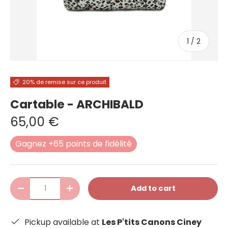
of
1
/
2
20% de remise sur ce produit
Cartable - ARCHIBALD
65,00 €
Gagnez +65 points de fidélité
Qty
Add to cart
-
+
Pickup available at
Les P'tits Canons Ciney