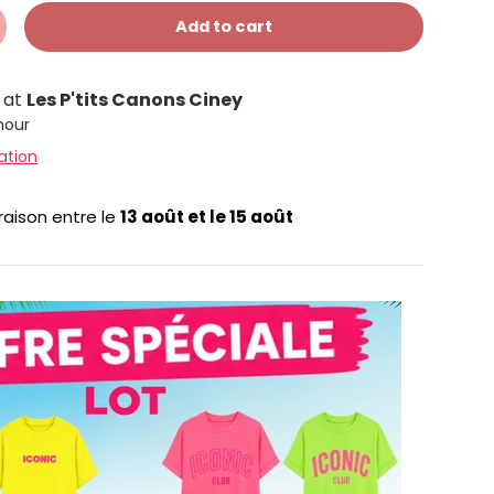
Add to cart
e at
Les P'tits Canons Ciney
 hour
ation
vraison entre le
13 août
et le
15 août