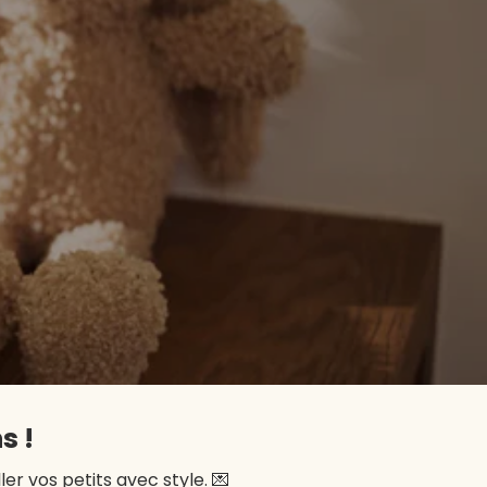
s !
r vos petits avec style. 💌