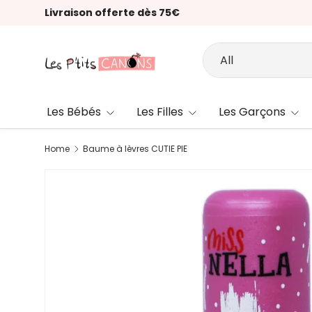
Livraison offerte dès 75€
Skip to content
Search
Product type
All
Les Bébés
Les Filles
Les Garçons
Home
Baume à lèvres CUTIE PIE