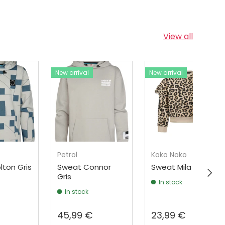
View all
New arrival
New arrival
Petrol
Koko Noko
ton Gris
Sweat Connor
Sweat Mila Écru
Next
Gris
In stock
In stock
45,99 €
23,99 €