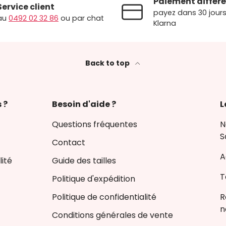
Paiement différé
Service client
payez dans 30 jour
au
0492 02 32 86
ou par chat
Klarna
Back to top
 ?
Besoin d'aide ?
L
Questions fréquentes
N
S
Contact
A
ité
Guide des tailles
T
Politique d'expédition
Politique de confidentialité
R
n
Conditions générales de vente