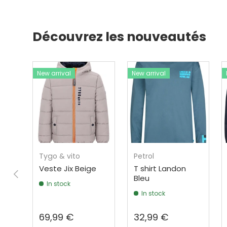
Découvrez les nouveautés
New arrival
New arrival
Tygo & vito
Petrol
Veste Jix Beige
T shirt Landon
Previous
Bleu
In stock
In stock
69,99 €
32,99 €