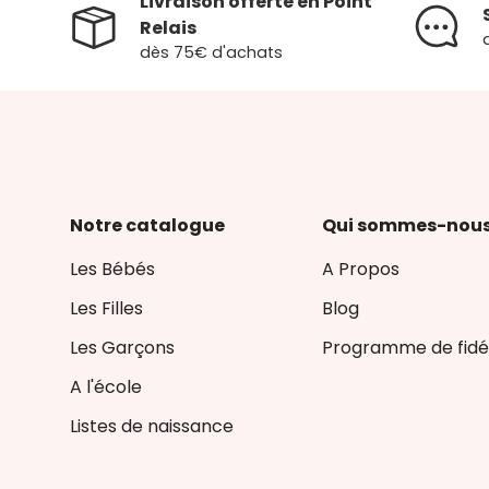
Livraison offerte en Point
Relais
dès 75€ d'achats
Notre catalogue
Qui sommes-nous
Les Bébés
A Propos
Les Filles
Blog
Les Garçons
Programme de fidél
A l'école
Listes de naissance