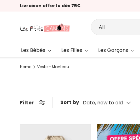
Livraison offerte dès 75€
Skip to content
Search
Product type
All
Les Bébés
Les Filles
Les Garçons
Home
Veste – Manteau
Sort by
Filter
Date, new to old