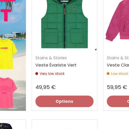
Stains & Stories
Stains & St
Veste Évariste Vert
Veste Cla
Very low stock
Low stock
49,95 €
59,95 €
Options