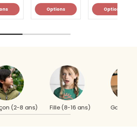
ions
Options
Options
çon (2-8 ans)
Fille (8-16 ans)
Garçon (