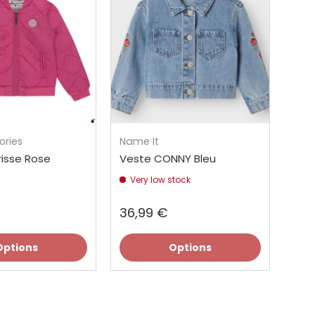
ories
Name It
risse Rose
Veste CONNY Bleu
Very low stock
36,99 €
Options
Options