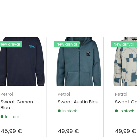
New arrival
New arrival
New arrival
Petrol
Petrol
Petrol
Sweat Carson
Sweat Austin Bleu
Sweat Col
Bleu
In stock
In stock
In stock
45,99 €
49,99 €
49,99 €