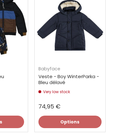
Babyface
eu
Veste - Boy WinterParka -
Bleu délavé
Very low stock
74,95 €
s
Options