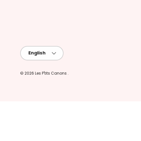
Language
English
© 2026
Les P'tits Canons
.